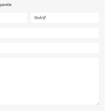
paratie
am
Bedrijf
Email
*
Telefoon
Uw
vraag