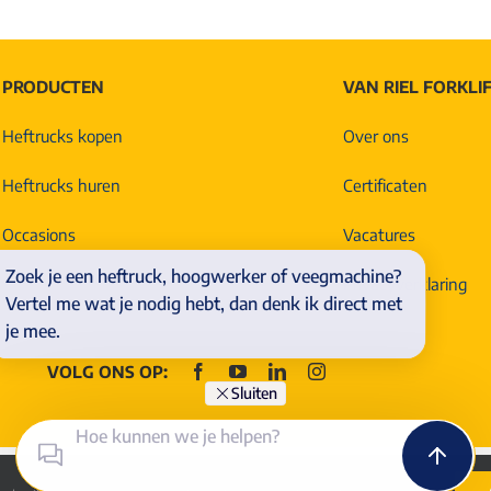
PRODUCTEN
VAN RIEL FORKLI
Heftrucks kopen
Over ons
Heftrucks huren
Certificaten
Occasions
Vacatures
Zoek je een heftruck, hoogwerker of veegmachine?
Privacyverklaring
Vertel me wat je nodig hebt, dan denk ik direct met
je mee.
VOLG ONS OP:
Sluiten
Copyright 2012
–
2024 Van Riel Forklifts