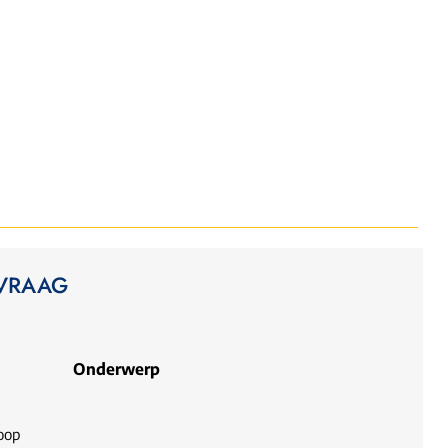
 VRAAG
Onderwerp
oop