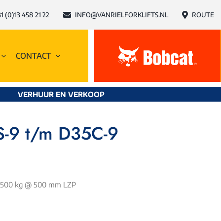
1 (0)13 458 21 22
INFO@VANRIELFORKLIFTS.NL
ROUTE
CONTACT
VERHUUR
EN
VERKOOP
S-9 t/m D35C-9
 3.500 kg @ 500 mm LZP