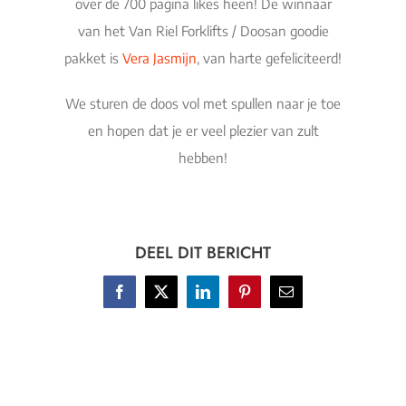
over de 700 pagina likes heen! De winnaar
van het Van Riel Forklifts / Doosan goodie
pakket is
Vera Jasmijn
, van harte gefeliciteerd!
We sturen de doos vol met spullen naar je toe
en hopen dat je er veel plezier van zult
hebben!
DEEL DIT BERICHT
Facebook
X
LinkedIn
Pinterest
E-
mail